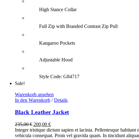
High Stance Collar
Full Zip with Branded Contrast Zip Pull
Kangaroo Pockets
Adjustable Hood
Style Code: G84717
Sale!
Warenkorb ansehen
In den Warenkorb
/
Details
Black Leather Jacket
Ursprünglicher
Aktueller
235,00
€
200,00
€
Preis
Preis
Integer tristique dictum sapien et lacinia. Pellentesque habitant
war:
ist:
vehicula consequat. Proin vel gravida quam. In tincidunt aliquam 