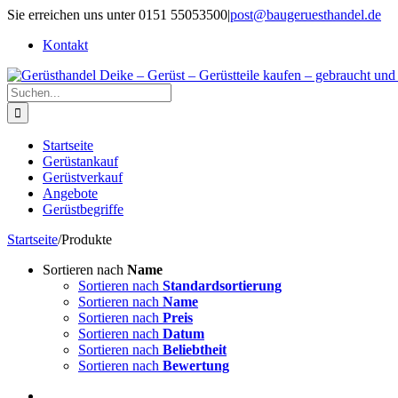
Zum
Sie erreichen uns unter 0151 55053500
|
post@baugeruesthandel.de
Inhalt
Kontakt
springen
Suche
nach:
Startseite
Gerüstankauf
Gerüstverkauf
Angebote
Gerüstbegriffe
Startseite
/
Produkte
Sortieren nach
Name
Sortieren nach
Standardsortierung
Sortieren nach
Name
Sortieren nach
Preis
Sortieren nach
Datum
Sortieren nach
Beliebtheit
Sortieren nach
Bewertung