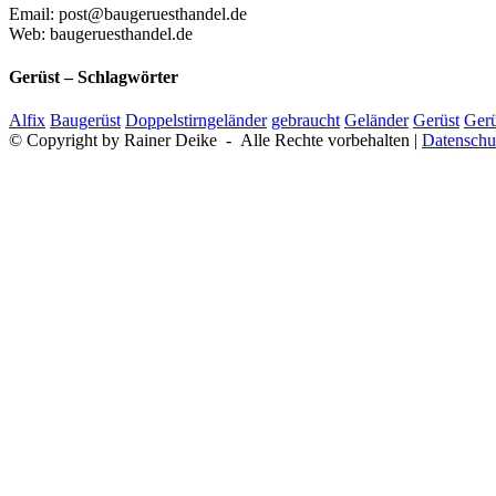
Email: post@baugeruesthandel.de
Web: baugeruesthandel.de
Gerüst – Schlagwörter
Alfix
Baugerüst
Doppelstirngeländer
gebraucht
Geländer
Gerüst
Gerü
© Copyright by Rainer Deike - Alle Rechte vorbehalten |
Datenschu
Nach
oben