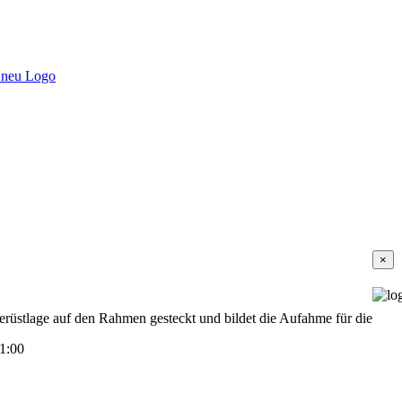
Clo
×
prod
quic
view
erüstlage auf den Rahmen gesteckt und bildet die Aufahme für die
1:00