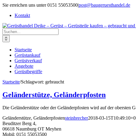
Zum
Sie erreichen uns unter 0151 55053500
|
post@baugeruesthandel.de
Inhalt
Kontakt
springen
Suche
nach:
Startseite
Gerüstankauf
Gerüstverkauf
Angebote
Gerüstbegriffe
Startseite
/
Schlagwort:
gebraucht
Geländerstütze, Geländerpfosten
Die Geländerstütze oder der Geländerpfosten wird auf der obersten G
Geländerstütze, Geländerpfosten
steinbrecher
2018-03-15T10:49:10+0
Beuditzer Berg 4,
06618 Naumburg OT Meyhen
Mobil: 0151 55053500