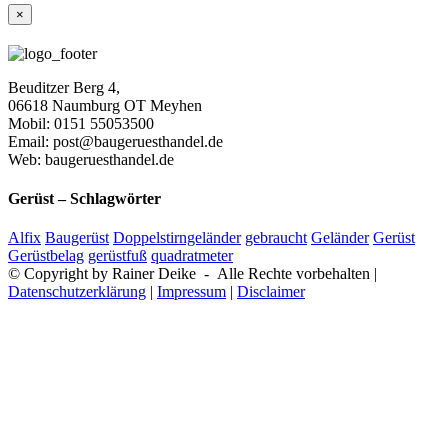
Close
×
product
quick
view
Beuditzer Berg 4,
06618 Naumburg OT Meyhen
Mobil: 0151 55053500
Email: post@baugeruesthandel.de
Web: baugeruesthandel.de
Gerüst – Schlagwörter
Alfix
Baugerüst
Doppelstirngeländer
gebraucht
Geländer
Gerüst
Gerüstbelag
gerüstfuß
quadratmeter
© Copyright by Rainer Deike - Alle Rechte vorbehalten |
Datenschutzerklärung
|
Impressum
|
Disclaimer
Nach
oben