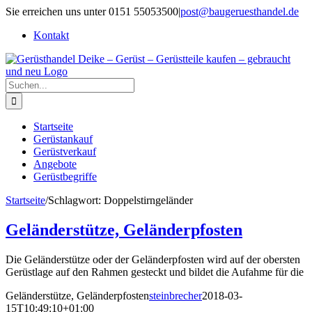
Zum
Sie erreichen uns unter 0151 55053500
|
post@baugeruesthandel.de
Inhalt
Kontakt
springen
Suche
nach:
Startseite
Gerüstankauf
Gerüstverkauf
Angebote
Gerüstbegriffe
Startseite
/
Schlagwort:
Doppelstirngeländer
Geländerstütze, Geländerpfosten
Die Geländerstütze oder der Geländerpfosten wird auf der obersten
Gerüstlage auf den Rahmen gesteckt und bildet die Aufahme für die
Geländerstütze, Geländerpfosten
steinbrecher
2018-03-
15T10:49:10+01:00