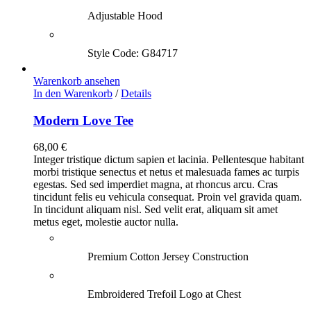
Adjustable Hood
Style Code: G84717
Warenkorb ansehen
In den Warenkorb
/
Details
Modern Love Tee
68,00
€
Integer tristique dictum sapien et lacinia. Pellentesque habitant
morbi tristique senectus et netus et malesuada fames ac turpis
egestas. Sed sed imperdiet magna, at rhoncus arcu. Cras
tincidunt felis eu vehicula consequat. Proin vel gravida quam.
In tincidunt aliquam nisl. Sed velit erat, aliquam sit amet
metus eget, molestie auctor nulla.
Premium Cotton Jersey Construction
Embroidered Trefoil Logo at Chest