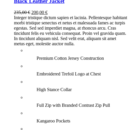
Black Leather Jacket
Ursprünglicher
Aktueller
235,00
€
200,00
€
Preis
Preis
Integer tristique dictum sapien et lacinia. Pellentesque habitant
war:
ist:
morbi tristique senectus et netus et malesuada fames ac turpis
235,00 €
200,00 €.
egestas. Sed sed imperdiet magna, at rhoncus arcu. Cras
tincidunt felis eu vehicula consequat. Proin vel gravida quam.
In tincidunt aliquam nisl. Sed velit erat, aliquam sit amet
metus eget, molestie auctor nulla.
Premium Cotton Jersey Construction
Embroidered Trefoil Logo at Chest
High Stance Collar
Full Zip with Branded Contrast Zip Pull
Kangaroo Pockets