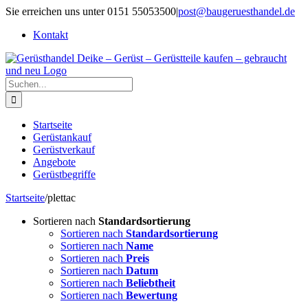
Zum
Sie erreichen uns unter 0151 55053500
|
post@baugeruesthandel.de
Inhalt
Kontakt
springen
Suche
nach:
Startseite
Gerüstankauf
Gerüstverkauf
Angebote
Gerüstbegriffe
Startseite
/
plettac
Sortieren nach
Standardsortierung
Sortieren nach
Standardsortierung
Sortieren nach
Name
Sortieren nach
Preis
Sortieren nach
Datum
Sortieren nach
Beliebtheit
Sortieren nach
Bewertung