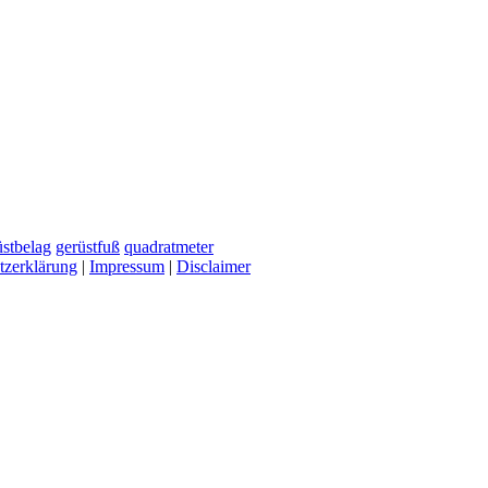
stbelag
gerüstfuß
quadratmeter
tzerklärung
|
Impressum
|
Disclaimer