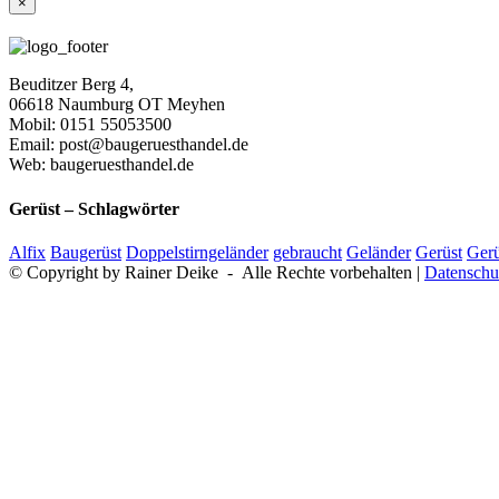
Close
×
product
quick
view
Beuditzer Berg 4,
06618 Naumburg OT Meyhen
Mobil: 0151 55053500
Email: post@baugeruesthandel.de
Web: baugeruesthandel.de
Gerüst – Schlagwörter
Alfix
Baugerüst
Doppelstirngeländer
gebraucht
Geländer
Gerüst
Gerü
© Copyright by Rainer Deike - Alle Rechte vorbehalten |
Datenschu
Nach
oben