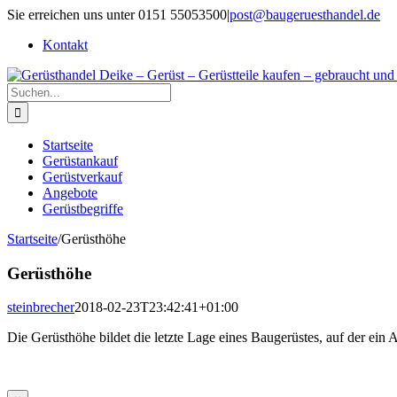
Zum
Sie erreichen uns unter 0151 55053500
|
post@baugeruesthandel.de
Inhalt
Kontakt
springen
Suche
nach:
Startseite
Gerüstankauf
Gerüstverkauf
Angebote
Gerüstbegriffe
Startseite
/
Gerüsthöhe
Gerüsthöhe
steinbrecher
2018-02-23T23:42:41+01:00
Die Gerüsthöhe bildet die letzte Lage eines Baugerüstes, auf der ein A